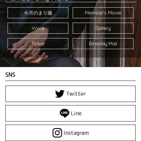
今月のまり撮
Member's Movie
Voice
Gallery
Ticket
Birthday Mail
SNS
Twitter
Line
Instagram