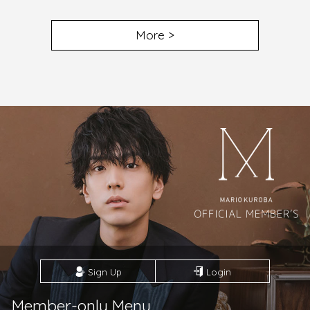
More >
Sign Up
Login
Member-only Menu