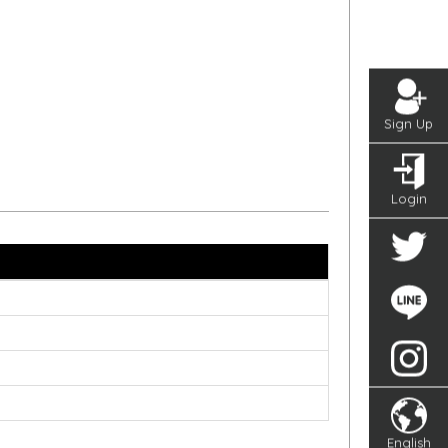
Sign Up
Login
English