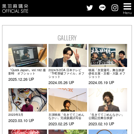
Menu
GALLERY
『Quick Japan』vol.182 撮
2024/5/2OA 日本テレビ
映画「氷室蓮司」舞台挨拶
影時 オフショット
「THE突破ファイル」オフ
@名古屋・京都・大阪 オフ
ショット
ショット
2025.12.26 UP
2024.05.26 UP
2024.05.19 UP
2023年3月
主演映画「生きててごめん
「生きててごめんなさい」
なさい」完成披露試写会
公開記念舞台挨拶
2023.03.10 UP
2023.02.25 UP
2023.02.10 UP