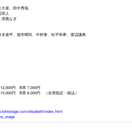
木大菜、田中秀哉
辺崇人
、澄風なぎ
鈴木凌平、德市暉尚、中村拳、松平和希、渡辺謙典
000円 B席 7,000円
 13,000円 B席 8,000円 （全席指定・税込）
w.tohostage.com/elisabeth/index.html
oho_stage