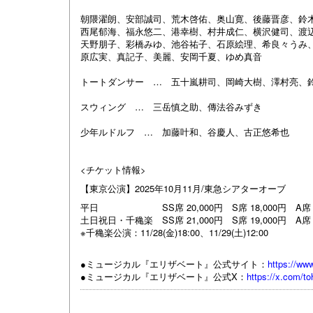
朝隈濯朗、安部誠司、荒木啓佑、奥山寛、後藤晋彦、鈴
西尾郁海、福永悠二、港幸樹、村井成仁、横沢健司、渡
天野朋子、彩橋みゆ、池谷祐子、石原絵理、希良々うみ
原広実、真記子、美麗、安岡千夏、ゆめ真音
トートダンサー … 五十嵐耕司、岡崎大樹、澤村亮、
スウィング … 三岳慎之助、傳法谷みずき
少年ルドルフ … 加藤叶和、谷慶人、古正悠希也
<チケット情報>
【東京公演】2025年10月11月/東急シアターオーブ
平日 SS席 20,000円 S席 18,000円 A席 12,
土日祝日・千穐楽 SS席 21,000円 S席 19,000円 A席
※千穐楽公演：11/28(金)18:00、11/29(土)12:00
●ミュージカル『エリザベート』公式サイト：
https://ww
●ミュージカル『エリザベート』公式X：
https://x.com/t