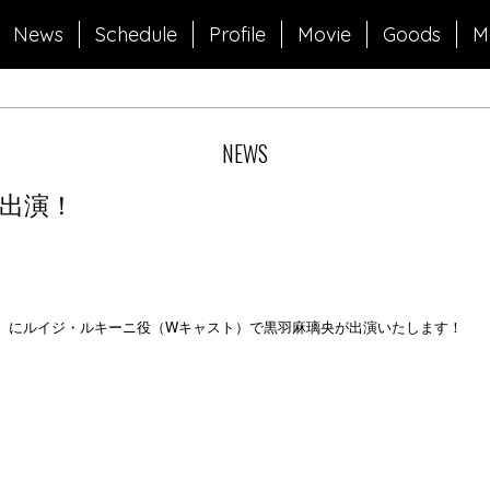
News
Schedule
Profile
Movie
Goods
M
NEWS
出演！
ト』】にルイジ・ルキーニ役（Wキャスト）で黒羽麻璃央が出演いたします！