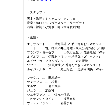
＜スタッフ＞
脚本・歌詞：ミヒャエル・クンツェ
音楽・編曲：シルヴェスター・リーヴァイ
演出・訳詞：小池修一郎（宝塚歌劇団）
＜出演＞
エリザベート … 望海風斗 ／ 明日海りお（Wキャスト
トート … 古川雄大／井上芳雄（東京公演のみ）／ 山
フランツ・ヨーゼフ … 田代万里生 ／ 佐藤隆紀（W
ルドルフ … 伊藤あさひ ／ 中桐聖弥（Wキャスト）
ルドヴィカ／マダムヴォルフ … 未来優希
ゾフィー … 涼風真世 ／ 香寿たつき（Wキャスト）
ルイジ・ルキーニ … 尾上松也 ／ 黒羽麻璃央（Wキ
マックス … 田村雄⼀
ツェップス … 松井工
エルマー … 佐々木崇
ジュラ … 加藤将
シュテファン … 佐々木佑紀
リヒテンシュタイン … 福田えり
ヴィンディッシュ … 彩花まり