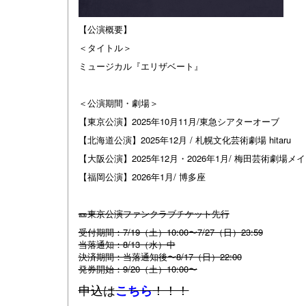
【公演概要】
＜タイトル＞
ミュージカル『エリザベート』
＜公演期間・劇場＞
【東京公演】2025年10月11月/東急シアターオーブ
【北海道公演】2025年12月 / 札幌文化芸術劇場 hitaru
【大阪公演】2025年12月・2026年1月/ 梅田芸術劇場メ
【福岡公演】2026年1月/ 博多座
🎫東京公演ファンクラブチケット先行
受付期間：7/19（土）10:00〜7/27（日）23:59
当落通知：8/13（水）中
決済期間：当落通知後〜8/17（日）22:00
発券開始：9/20（土）10:00〜
申込は
！！！
こちら