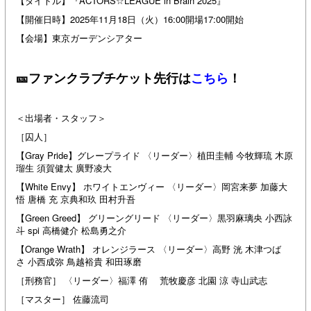
【タイトル】『ACTORS☆LEAGUE in Brain 2025』
【開催日時】2025年11月18日（火）16:00開場17:00開始
【会場】東京ガーデンシアター
🎫ファンクラブチケット先行は
こちら
！
＜出場者・スタッフ＞
［囚人］
【Gray Pride】グレープライド 〈リーダー〉植田圭輔 今牧輝琉 木原
瑠生 須賀健太 廣野凌大
【White Envy】 ホワイトエンヴィー 〈リーダー〉岡宮来夢 加藤大
悟 唐橋 充 京典和玖 田村升吾
【Green Greed】 グリーングリード 〈リーダー〉黒羽麻璃央 小西詠
斗 spi 高橋健介 松島勇之介
【Orange Wrath】 オレンジラース 〈リーダー〉高野 洸 木津つば
さ 小西成弥 鳥越裕貴 和田琢磨
［刑務官］ 〈リーダー〉福澤 侑 荒牧慶彦 北園 涼 寺山武志
［マスター］ 佐藤流司