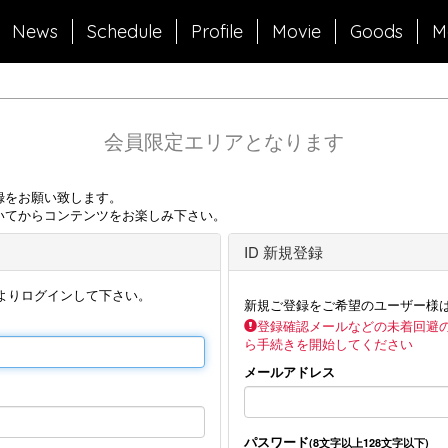
News
Schedule
Profile
Movie
Goods
M
会員限定エリアとなります
録をお願い致します。
いてからコンテンツをお楽しみ下さい。
ID 新規登録
よりログインして下さい。
新規ご登録をご希望のユーザー様
登録確認メールなどの未着回避
ら手続きを開始してください
メールアドレス
パスワード
(8文字以上128文字以下)