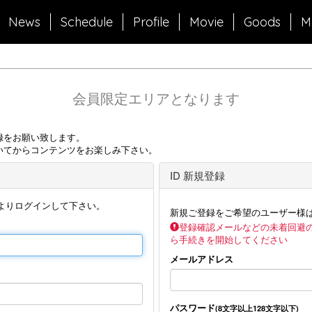
News
Schedule
Profile
Movie
Goods
M
会員限定エリアとなります
録をお願い致します。
いてからコンテンツをお楽しみ下さい。
ID 新規登録
よりログインして下さい。
新規ご登録をご希望のユーザー様
登録確認メールなどの未着回避
ら手続きを開始してください
メールアドレス
パスワード
(8文字以上128文字以下)