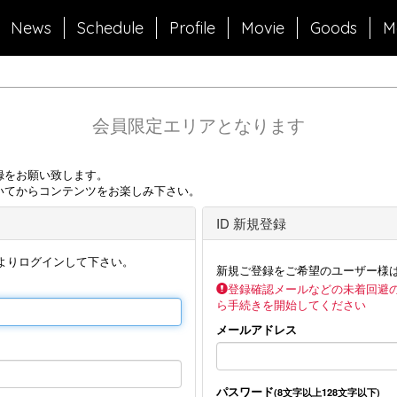
News
Schedule
Profile
Movie
Goods
M
会員限定エリアとなります
録をお願い致します。
いてからコンテンツをお楽しみ下さい。
ID 新規登録
よりログインして下さい。
新規ご登録をご希望のユーザー様
登録確認メールなどの未着回避
ら手続きを開始してください
メールアドレス
パスワード
(8文字以上128文字以下)