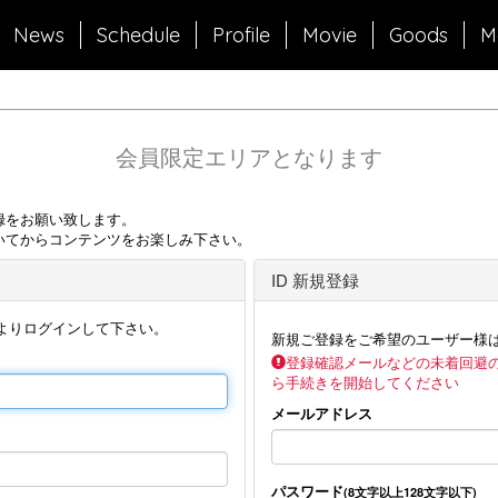
News
Schedule
Profile
Movie
Goods
M
会員限定エリアとなります
録をお願い致します。
いてからコンテンツをお楽しみ下さい。
ID 新規登録
よりログインして下さい。
新規ご登録をご希望のユーザー様
登録確認メールなどの未着回避
ら手続きを開始してください
メールアドレス
パスワード
(8文字以上128文字以下)