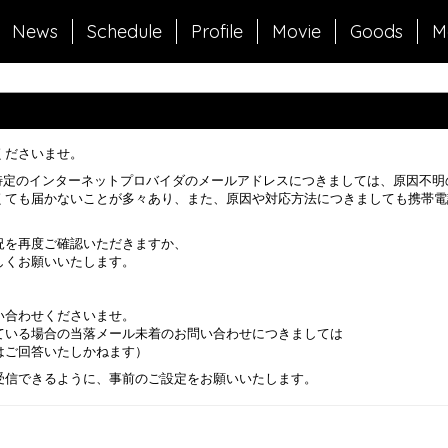
News
Schedule
Profile
Movie
Goods
M
くださいませ。
む）や特定のインターネットプロバイダのメールアドレスにつきましては、原因
くても届かないことが多々あり、また、原因や対応方法につきましても携帯電
。
況を再度ご確認いただきますか、
しくお願いいたします。
い合わせくださいませ。
ている場合の当落メール未着のお問い合わせにつきましては
はご回答いたしかねます）
からのメールを受信できるように、事前のご設定をお願いいたします。