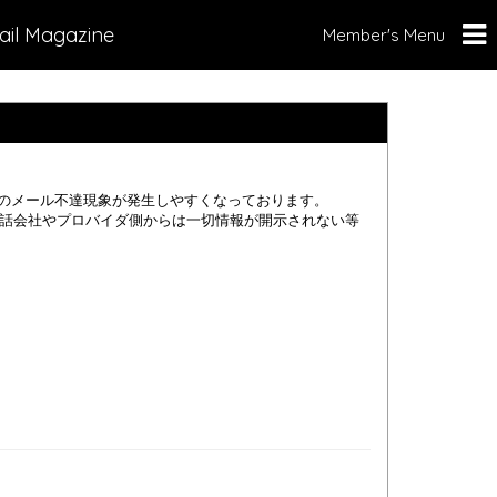
ail Magazine
Member's Menu
不明のメール不達現象が発生しやすくなっております。
話会社やプロバイダ側からは一切情報が開示されない等