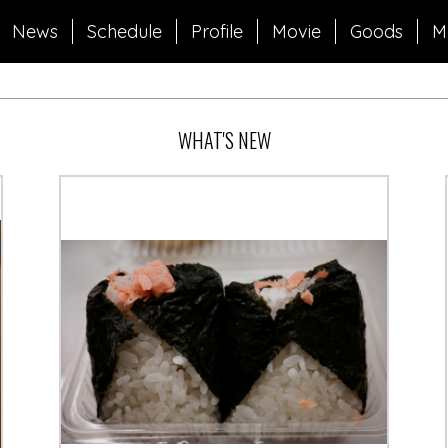
News
Schedule
Profile
Movie
Goods
M
WHAT'S NEW