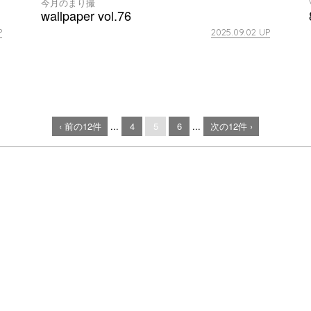
今月のまり撮
wallpaper vol.76
P
2025.09.02 UP
‹ 前の12件
...
4
5
6
...
次の12件 ›