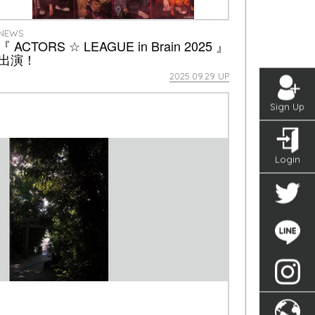
NEWS
『 ACTORS ☆ LEAGUE in Brain 2025 』
出演！
2025.09.29 UP
Sign Up
Login